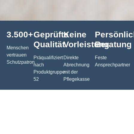
3.500+
Geprüfte
Keine
Persönli
Qualität
Vorleistung
Beratung
Menschen
vertrauen
Präqualifiziert
Direkte
Feste
Schutzpatron
nach
Abrechnung
Ansprechpartner
Produktgruppe
mit der
52
Pflegekasse